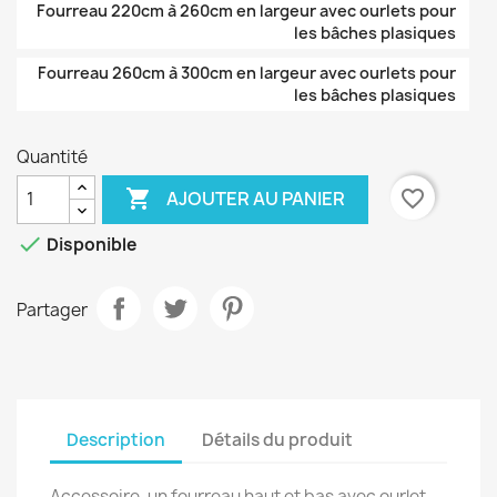
Fourreau 220cm à 260cm en largeur avec ourlets pour
les bâches plasiques
Fourreau 260cm à 300cm en largeur avec ourlets pour
les bâches plasiques
Quantité

favorite_border
AJOUTER AU PANIER

Disponible
Partager
Description
Détails du produit
Accessoire, un fourreau haut et bas avec ourlet