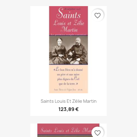
favorite_border
Saints Louis Et Zélie Martin
123,89 €
favorite_border