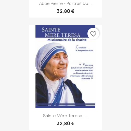
Abbé Pierre - Portrait Du...
32,80 €
favorite_border
Sainte Mère Teresa -...
32,80 €