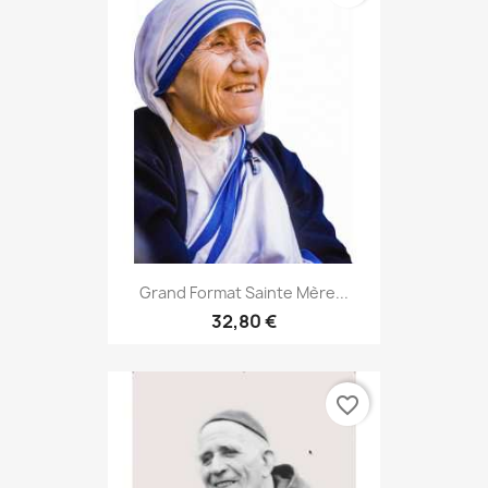
Grand Format Sainte Mère...
32,80 €
favorite_border