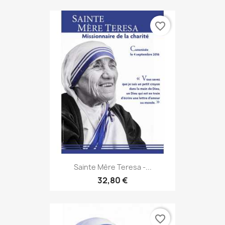
favorite_border
Sainte Mère Teresa -...
32,80 €
favorite_border