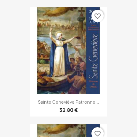
favorite_border
Sainte Geneviève Patronne...
32,80 €
favorite_border