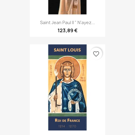
Saint Jean Paul II " N'ayez...
123,89 €
favorite_border