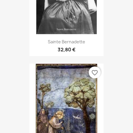
Sainte Bernadette
32,80 €
favorite_border