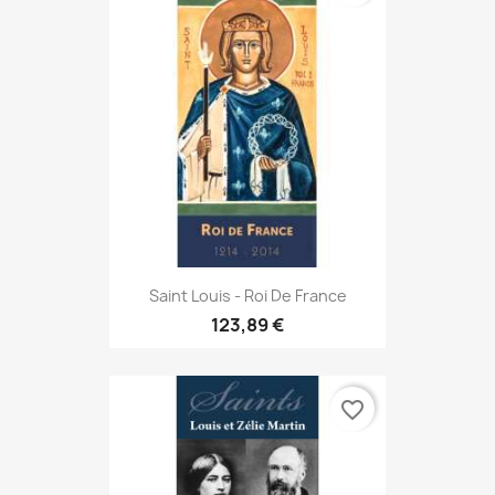
Saint Louis - Roi De France
123,89 €
favorite_border