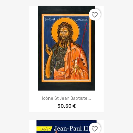
favorite_border
Icône St Jean Baptiste...
30,60 €
favorite_border