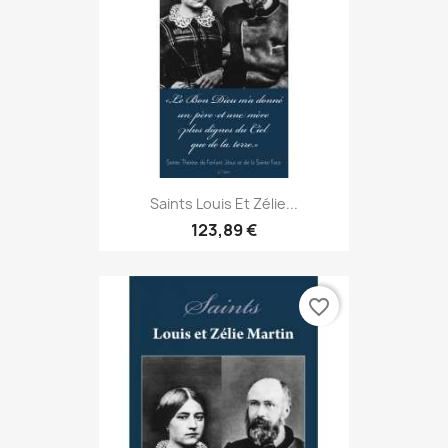
Saints Louis Et Zélie...
123,89 €
favorite_border