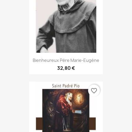
Bienheureux Père Marie-Eugène
32,80 €
favorite_border