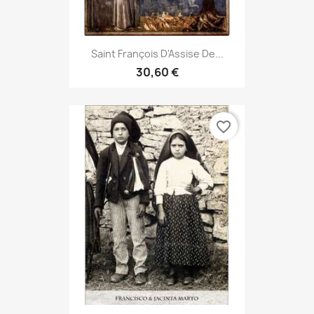
Saint François D'Assise De...
30,60 €
favorite_border