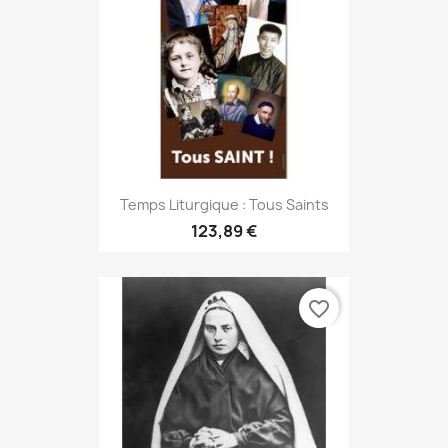
Temps Liturgique : Tous Saints
123,89 €
favorite_border