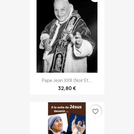
Pape Jean XXIII (noir Et...
32,80 €
favorite_border