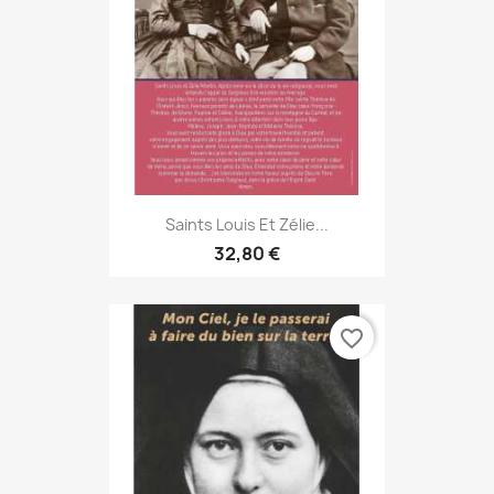
Saints Louis Et Zélie...
32,80 €
favorite_border