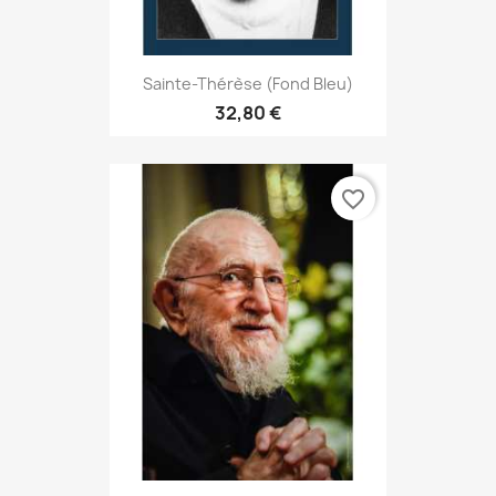
Sainte-Thérèse (fond Bleu)
32,80 €
favorite_border