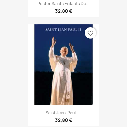
Poster Saints Enfants De...
32,80 €
favorite_border
Saint Jean-Paul II...
32,80 €