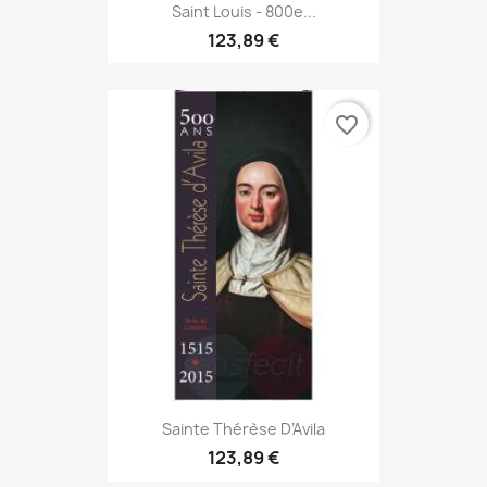
Saint Louis - 800e...
123,89 €
favorite_border
Sainte Thérèse D’Avila
123,89 €