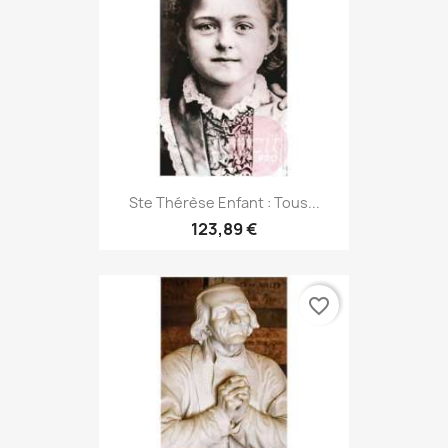
Ste Thérèse Enfant : Tous...
123,89 €
favorite_border