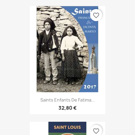
favorite_border
Saints Enfants De Fatima...
32,80 €
favorite_border