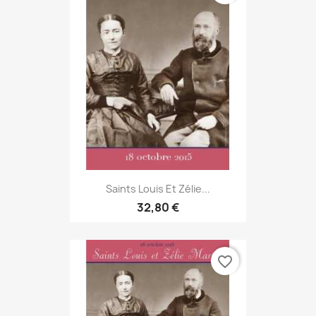
Saints Louis Et Zélie...
32,80 €
favorite_border