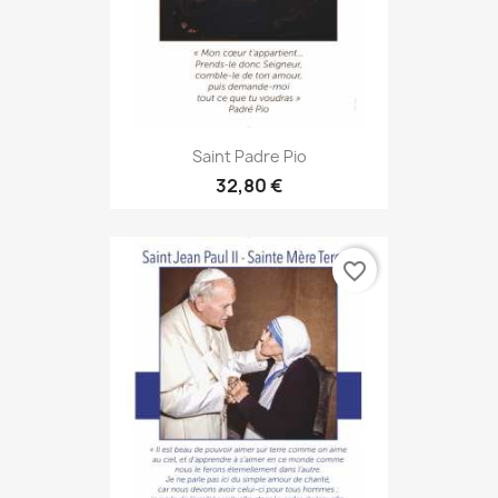
Saint Padre Pio
32,80 €
favorite_border