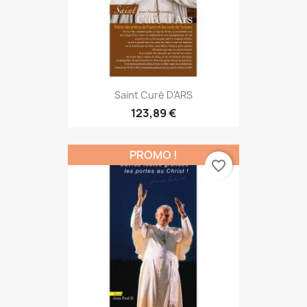
Saint Curé D'ARS
123,89 €
PROMO !
favorite_border