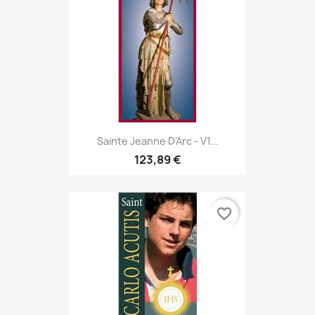
Sainte Jeanne D'Arc - V1...
123,89 €
favorite_border