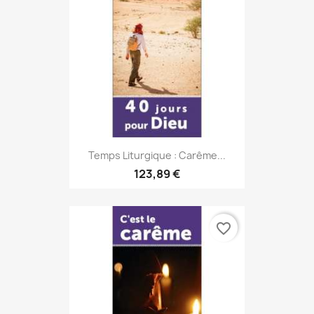
Temps Liturgique : Carême...
123,89 €
favorite_border