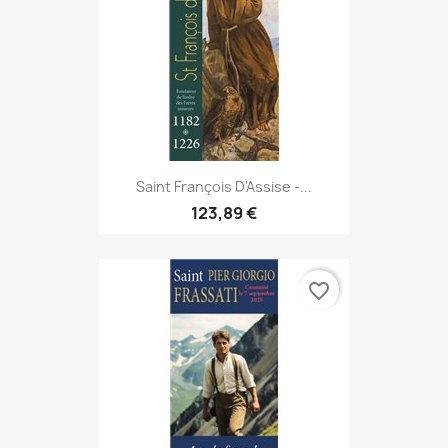
Saint François D'Assise -...
123,89 €
favorite_border