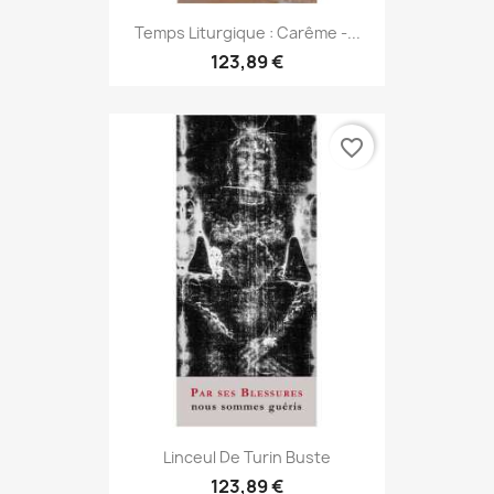
Temps Liturgique : Carême -...
123,89 €
favorite_border
Linceul De Turin Buste
123,89 €