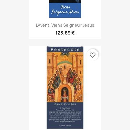
L'Avent, Viens Seigneur Jésus
123,89 €
favorite_border