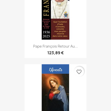
Pape François Retour Au...
123,89 €
favorite_border