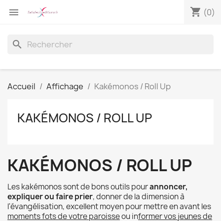
shopping_cart

(0)
search
Accueil
Affichage
Kakémonos / Roll Up
KAKÉMONOS / ROLL UP
KAKÉMONOS / ROLL UP
Les kakémonos sont de bons outils pour
annoncer,
expliquer ou faire prier
, donner de la dimension à
l'évangélisation, excellent moyen pour mettre en avant les
moments fots de votre paroisse
ou in
former vos jeunes de