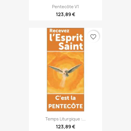
Pentecôte V1
123,89 €
favorite_border
Temps Liturgique :...
123,89 €