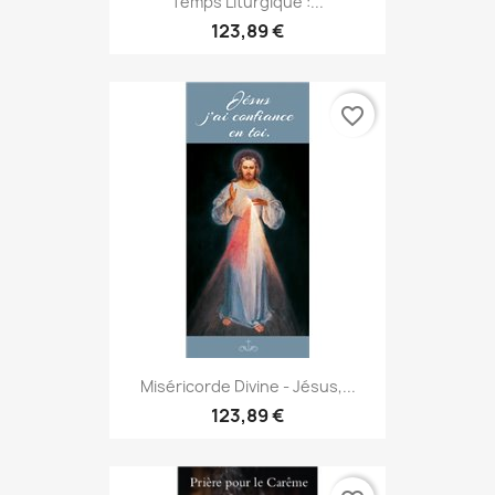
Temps Liturgique :...
123,89 €
favorite_border
Miséricorde Divine - Jésus,...
123,89 €