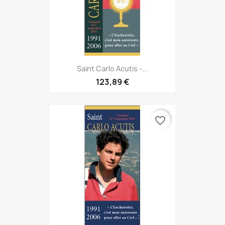
Saint Carlo Acutis -...
123,89 €
favorite_border