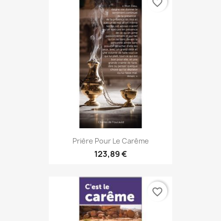
favorite_border
Prière Pour Le Carême
123,89 €
favorite_border