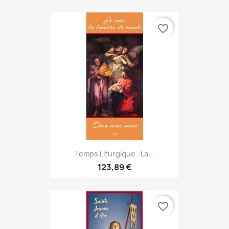
favorite_border
Temps Liturgique : La...
123,89 €
favorite_border