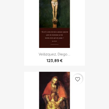
Velázquez, Diego...
123,89 €
favorite_border