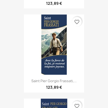
123,89 €
favorite_border
Saint Pier Gorgio Frassati,...
123,89 €
favorite_border