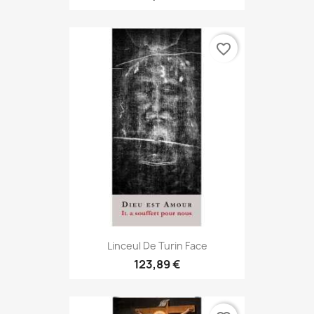
favorite_border
Linceul De Turin Face
123,89 €