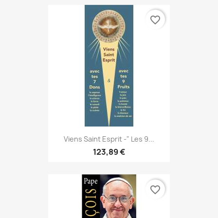
favorite_border
Viens Saint Esprit -" Les 9...
123,89 €
favorite_border