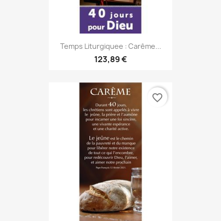
Temps Liturgiquee : Carême...
123,89 €
favorite_border