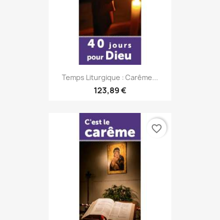
Temps Liturgique : Carême...
123,89 €
favorite_border