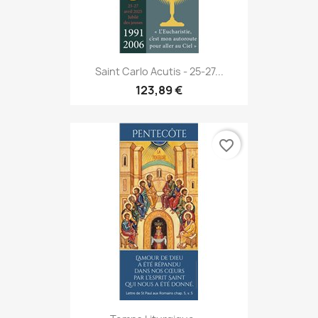
Saint Carlo Acutis - 25-27...
123,89 €
favorite_border