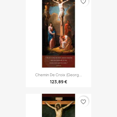
favorite_border
Chemin De Croix (Georg...
123,89 €
favorite_border