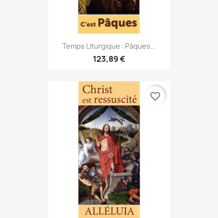
Temps Liturgique : Pâques...
123,89 €
favorite_border