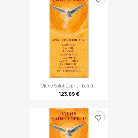
Viens Saint Esprit - Les 9...
123,89 €
favorite_border