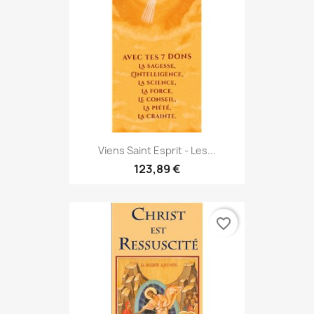
Viens Saint Esprit - Les...
123,89 €
favorite_border