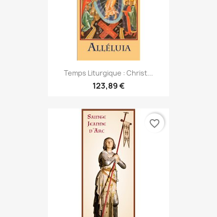
Temps Liturgique : Christ...
123,89 €
favorite_border