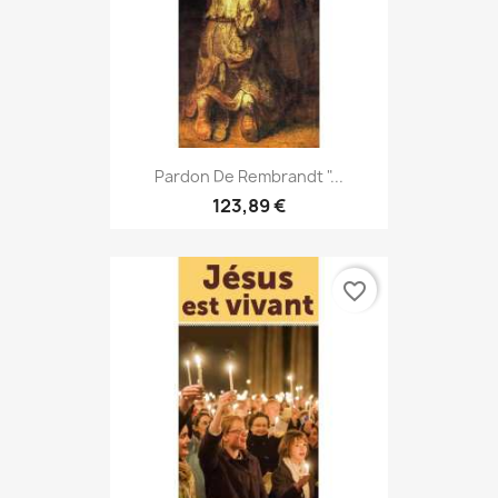
Pardon De Rembrandt "...
123,89 €
favorite_border