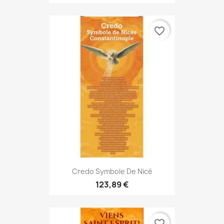
favorite_border
Credo Symbole De Nicé
123,89 €
favorite_border