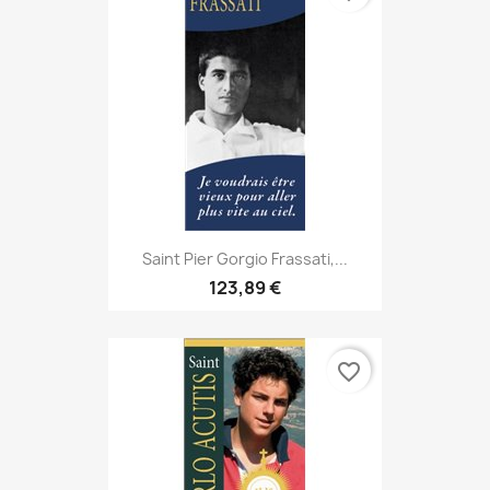
Saint Pier Gorgio Frassati,...
123,89 €
favorite_border