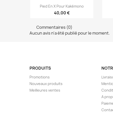
Aperçu rapide

Pied En X Pour Kakémono
40,00 €
Commentaires (0)
Aucun avis n'a été publié pour le moment.
PRODUITS
NOTR
Promotions
Livrai
Nouveaux produits
Mentio
Meilleures ventes
Condit
A pro
Paieme
Conta