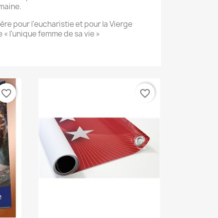
maine.
ière pour l'eucharistie et pour la Vierge
e « l'unique femme de sa vie »
favorite_border
favorite_border