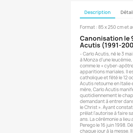
Description
Détai
Format : 85 x 250 cm
et 
Canonisation le 
Acutis (1991-20
- Carlo Acutis, né le 3 m
à Monza d'une leucémie, e
comme le « cyber-apôtre 
apparitions mariales. Il 
catholique et fêté le 12 o
Acutis retourne en Italie 
mère, Carlo Acutis manif
quotidiennement le chape
demandant à entrer dans t
le Christ ». Ayant constat
prélat l'autorise à faire
ans. La cérémonie a lie
Perego le 16 juin 1998. Dès
chaque jour à la messe. I