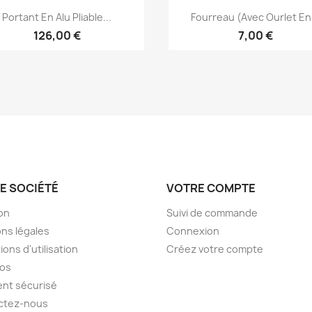
Aperçu rapide
Aperçu rapide


Portant En Alu Pliable...
Fourreau (avec Ourlet En.
126,00 €
7,00 €
E SOCIÉTÉ
VOTRE COMPTE
son
Suivi de commande
ns légales
Connexion
ions d'utilisation
Créez votre compte
pos
nt sécurisé
ctez-nous