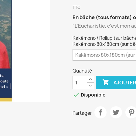
TTC
En bâche (tous formats) o
"L'Eucharistie, c'est mon au
Kakémono / Rollup (sur bâche 
Kakémono 80x180cm (sur bâch
Quantité

AJOUTER

Disponible
Partager