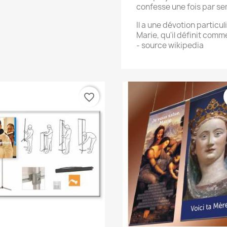
confesse une fois par se
Il a une dévotion particul
Marie, qu'il définit comm
- source wikipedia
favorite_border