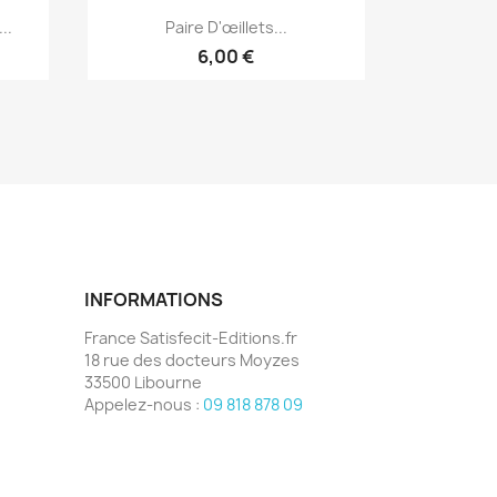
Aperçu rapide

..
Paire D'œillets...
6,00 €
INFORMATIONS
France Satisfecit-Editions.fr
18 rue des docteurs Moyzes
33500 Libourne
Appelez-nous :
09 818 878 09