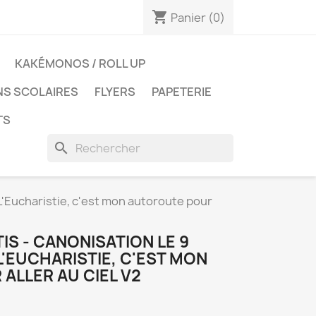
shopping_cart
Panier
(0)
KAKÉMONOS / ROLL UP
NS SCOLAIRES
FLYERS
PAPETERIE
TS
search
L'Eucharistie, c'est mon autoroute pour
IS - CANONISATION LE 9
'EUCHARISTIE, C'EST MON
ALLER AU CIEL V2