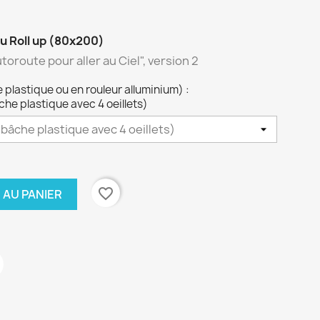
u Roll up (80x200)
toroute pour aller au Ciel", version 2
plastique ou en rouleur alluminium) :
e plastique avec 4 oeillets)
favorite_border
 AU PANIER