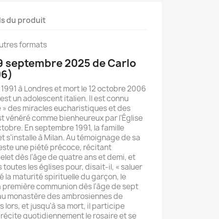
ls du produit
autres formats
9 septembre 2025 de Carlo
06)
ai 1991 à Londres et mort le 12 octobre 2006
st un adolescent italien. Il est connu
» des miracles eucharistiques et des
est vénéré comme bienheureux par l'Église
ctobre. En septembre 1991, la famille
et s'installe à Milan. Au témoignage de sa
este une piété précoce, récitant
let dès l’âge de quatre ans et demi, et
outes les églises pour, disait-il, « saluer
é la maturité spirituelle du garçon, le
 sa première communion dès l'âge de sept
u au monastère des ambrosiennes de
 lors, et jusqu'à sa mort, il participe
l récite quotidiennement le rosaire et se