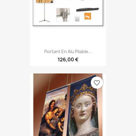
Portant En Alu Pliable...
126,00 €
favorite_border