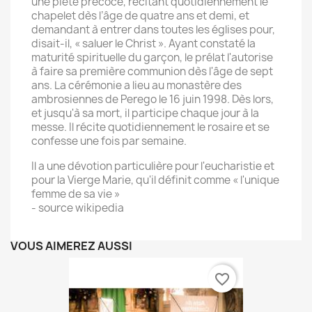
une piété précoce, récitant quotidiennement le
chapelet dès l’âge de quatre ans et demi, et
demandant à entrer dans toutes les églises pour,
disait-il, « saluer le Christ ». Ayant constaté la
maturité spirituelle du garçon, le prélat l'autorise
à faire sa première communion dès l'âge de sept
ans. La cérémonie a lieu au monastère des
ambrosiennes de Perego le 16 juin 1998. Dès lors,
et jusqu'à sa mort, il participe chaque jour à la
messe. Il récite quotidiennement le rosaire et se
confesse une fois par semaine.
Il a une dévotion particulière pour l'eucharistie et
pour la Vierge Marie, qu'il définit comme « l'unique
femme de sa vie »
- source wikipedia
VOUS AIMEREZ AUSSI
favorite_border