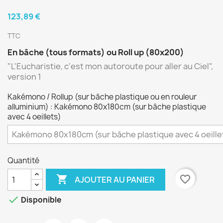
123,89 €
TTC
En bâche (tous formats) ou Roll up (80x200)
"L'Eucharistie, c'est mon autoroute pour aller au Ciel",
version 1
Kakémono / Rollup (sur bâche plastique ou en rouleur
alluminium) : Kakémono 80x180cm (sur bâche plastique
avec 4 oeillets)
Quantité

favorite_border
AJOUTER AU PANIER

Disponible