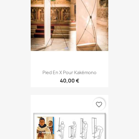
Pied En X Pour Kakémono
40,00 €
favorite_border