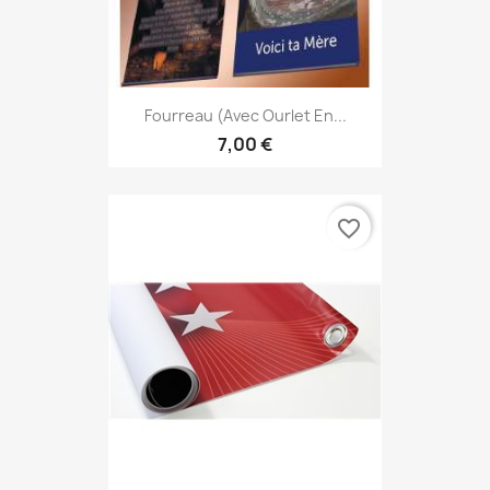
Fourreau (avec Ourlet En...
7,00 €
favorite_border