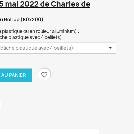
5 mai 2022 de Charles de
u Roll up (80x200)
plastique ou en rouleur alluminium) :
e plastique avec 4 oeillets)
favorite_border
 AU PANIER