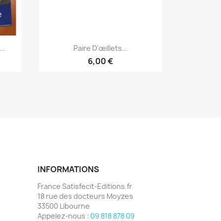
Aperçu rapide

..
Paire D'œillets...
6,00 €
INFORMATIONS
France Satisfecit-Editions.fr
18 rue des docteurs Moyzes
33500 Libourne
Appelez-nous :
09 818 878 09