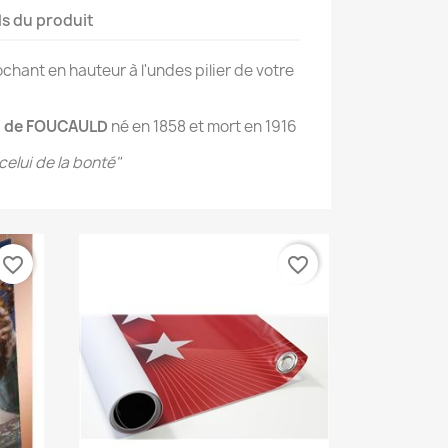
ls du produit
ochant en hauteur à l'undes pilier de votre
s de FOUCAULD
né en 1858 et mort en 1916
celui de la bonté"
favorite_border
favorite_border