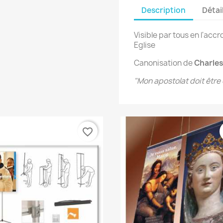
Description
Détai
Visible par tous en l'accr
Eglise
Canonisation de
Charle
"Mon apostolat doit être 
favorite_border