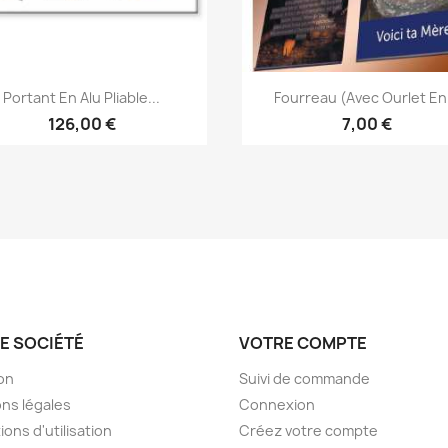
Aperçu rapide
Aperçu rapide


Portant En Alu Pliable...
Fourreau (avec Ourlet En.
126,00 €
7,00 €
E SOCIÉTÉ
VOTRE COMPTE
son
Suivi de commande
ns légales
Connexion
ions d'utilisation
Créez votre compte