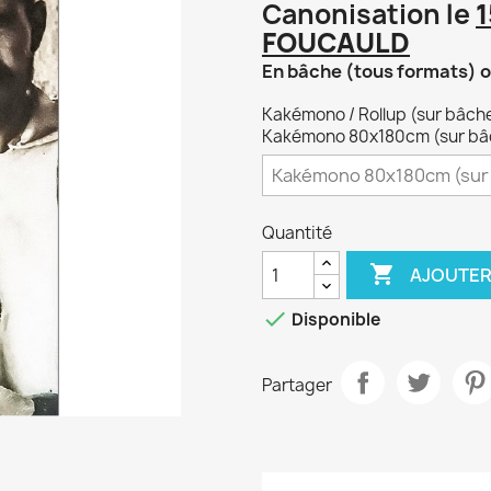
Canonisation le
1
FOUCAULD
En bâche (tous formats) o
Kakémono / Rollup (sur bâche 
Kakémono 80x180cm (sur bâch
Quantité

AJOUTER

Disponible
Partager