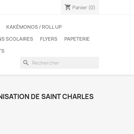
shopping_cart
Panier
(0)
KAKÉMONOS / ROLL UP
NS SCOLAIRES
FLYERS
PAPETERIE
TS
search
SATION DE SAINT CHARLES