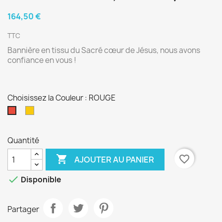
164,50 €
TTC
Bannière en tissu du Sacré cœur de Jésus, nous avons
confiance en vous !
Choisissez la Couleur : ROUGE
OR
ROUGE
Quantité

favorite_border
AJOUTER AU PANIER

Disponible
Partager