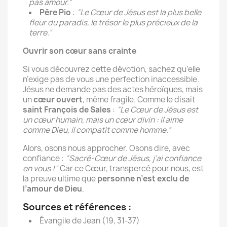
pas amour.”
Père Pio
:
“Le Cœur de Jésus est la plus belle
fleur du paradis, le trésor le plus précieux de la
terre.”
Ouvrir son cœur sans crainte
Si vous découvrez cette dévotion, sachez qu’elle
n’exige pas de vous une perfection inaccessible.
Jésus ne demande pas des actes héroïques, mais
un
cœur ouvert
, même fragile. Comme le disait
saint François de Sales
:
“Le Cœur de Jésus est
un cœur humain, mais un cœur divin : il aime
comme Dieu, il compatit comme homme.”
Alors, osons nous approcher. Osons dire, avec
confiance :
“Sacré-Cœur de Jésus, j’ai confiance
en vous !”
Car ce Cœur, transpercé pour nous, est
la preuve ultime que
personne n’est exclu de
l’amour de Dieu
.
Sources et références :
Évangile de Jean (19, 31-37)