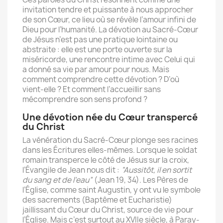
invitation tendre et puissante à nous approcher
de son Cœur, ce lieu où se révèle l’amour infini de
Dieu pour l’humanité. La dévotion au Sacré-Cœur
de Jésus n’est pas une pratique lointaine ou
abstraite : elle est une porte ouverte sur la
miséricorde, une rencontre intime avec Celui qui
a donné sa vie par amour pour nous. Mais
comment comprendre cette dévotion ? D’où
vient-elle ? Et comment l’accueillir sans
mécomprendre son sens profond ?
Une dévotion née du Cœur transpercé
du Christ
La vénération du Sacré-Cœur plonge ses racines
dans les Écritures elles-mêmes. Lorsque le soldat
romain transperce le côté de Jésus sur la croix,
l’Évangile de Jean nous dit :
“Aussitôt, il en sortit
du sang et de l’eau”
(Jean 19, 34). Les Pères de
l’Église, comme saint Augustin, y ont vu le symbole
des sacrements (Baptême et Eucharistie)
jaillissant du Cœur du Christ, source de vie pour
l’Église. Mais c’est surtout au XVIIe siècle, à Paray-