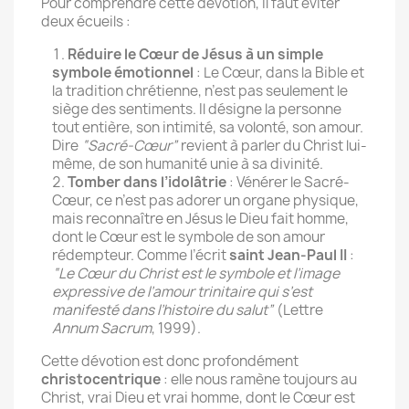
Pour comprendre cette dévotion, il faut éviter
deux écueils :
Réduire le Cœur de Jésus à un simple
symbole émotionnel
: Le Cœur, dans la Bible et
la tradition chrétienne, n’est pas seulement le
siège des sentiments. Il désigne la personne
tout entière, son intimité, sa volonté, son amour.
Dire
“Sacré-Cœur”
revient à parler du Christ lui-
même, de son humanité unie à sa divinité.
Tomber dans l’idolâtrie
: Vénérer le Sacré-
Cœur, ce n’est pas adorer un organe physique,
mais reconnaître en Jésus le Dieu fait homme,
dont le Cœur est le symbole de son amour
rédempteur. Comme l’écrit
saint Jean-Paul II
:
“Le Cœur du Christ est le symbole et l’image
expressive de l’amour trinitaire qui s’est
manifesté dans l’histoire du salut”
(Lettre
Annum Sacrum
, 1999).
Cette dévotion est donc profondément
christocentrique
: elle nous ramène toujours au
Christ, vrai Dieu et vrai homme, dont le Cœur est