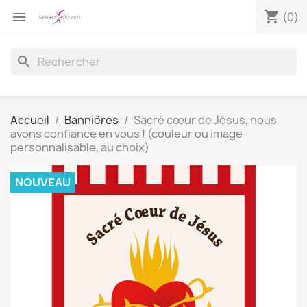
shopping_cart

(0)
search
Accueil
Bannières
Sacré cœur de Jésus, nous
avons confiance en vous ! (couleur ou image
personnalisable, au choix)
NOUVEAU