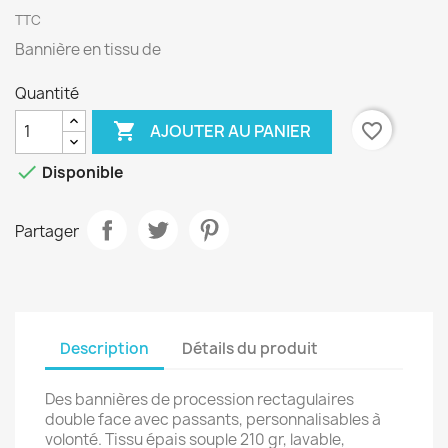
TTC
Bannière en tissu de
Quantité

favorite_border
AJOUTER AU PANIER

Disponible
Partager
Description
Détails du produit
Des bannières de procession rectagulaires
double face avec passants, personnalisables à
volonté. Tissu épais souple 210 gr, lavable,