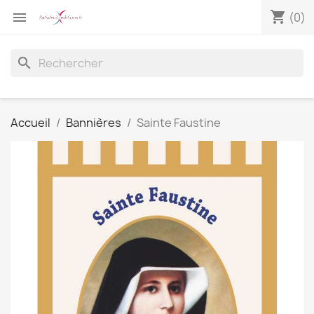
shopping_cart

(0)
search
Accueil
Bannières
Sainte Faustine