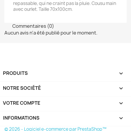
repassable, qui ne craint pas la pluie. Cousu main
avec ourlet. Taille 70x100cm.
Commentaires (0)
Aucun avis n'a été publié pour le moment.
PRODUITS

NOTRE SOCIÉTÉ

VOTRE COMPTE

INFORMATIONS
keyboard_arrow_down
© 2026 - Logiciel e-commerce par PrestaShop™