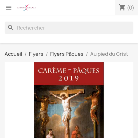
shopping_cart

(0)
search
Accueil
Flyers
Flyers Pâques
Au pied du Crist