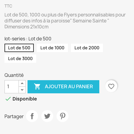
TTC
Lot de 500, 1000 ou plus de Flyers personnalisables pour
diffuser des infos à la paroisse" Semaine Sainte "
Dimensions 21x10cm
lot-series : Lot de 500
Lot de 500
Lot de 1000
Lot de 2000
Lot de 3000
Quantité

favorite_border
AJOUTER AU PANIER

Disponible
Partager