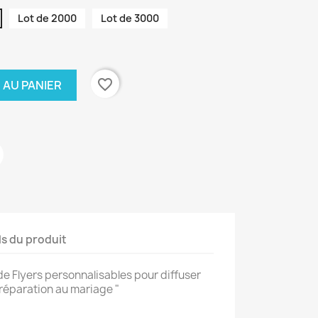
Lot de 2000
Lot de 3000
favorite_border
 AU PANIER
ls du produit
de Flyers personnalisables pour diffuser
Préparation au mariage "