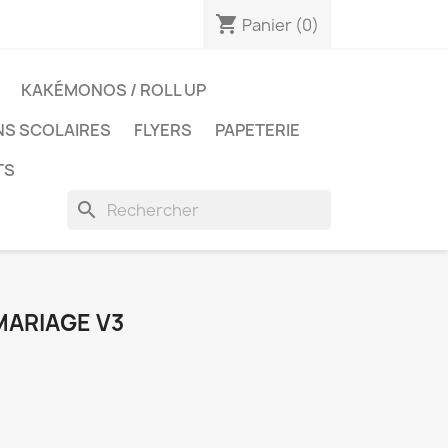
shopping_cart
Panier
(0)
KAKÉMONOS / ROLL UP
NS SCOLAIRES
FLYERS
PAPETERIE
TS
search
MARIAGE V3