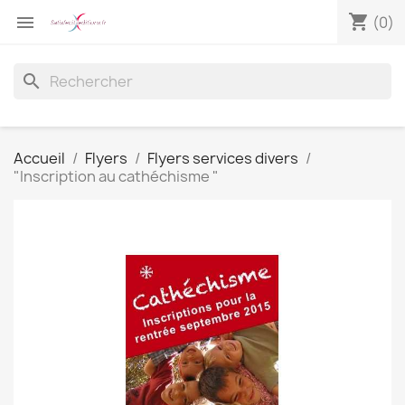
shopping_cart

(0)
search
Accueil
Flyers
Flyers services divers
"Inscription au cathéchisme "