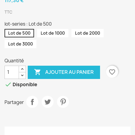
117,30 €
TTC
lot-series : Lot de 500
Lot de 500
Lot de 1000
Lot de 2000
Lot de 3000
Quantité

favorite_border
AJOUTER AU PANIER

Disponible
Partager