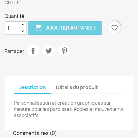
Charité
Quantité

favorite_border
AJOUTER AU PANIER
Partager
Description
Détails du produit
Personnalisation et création graphiques sur
mesure pour les paroisses, écoles et mouvements
associatifs
Commentaires (0)