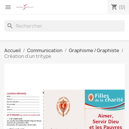
shopping_cart

(0)
search
Accueil
Communication
Graphisme / Graphiste
Création d'un tritype