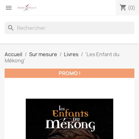
shopping_cart

(0)
search
Accueil
Sur mesure
Livres
'Les Enfant du
Mékong'
PROMO !