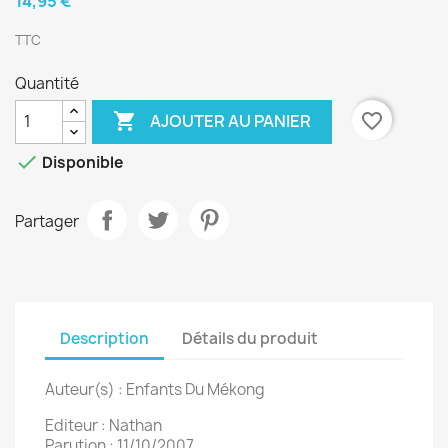
14,95 €
TTC
Quantité

favorite_border
AJOUTER AU PANIER

Disponible
Partager
Description
Détails du produit
Auteur(s) : Enfants Du Mékong
Editeur : Nathan
Parution : 11/10/2007