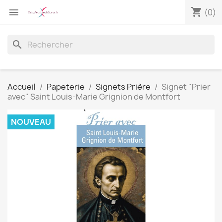
shopping_cart

(0)
search
Accueil
Papeterie
Signets Prière
Signet "Prier
avec" Saint Louis-Marie Grignion de Montfort
NOUVEAU