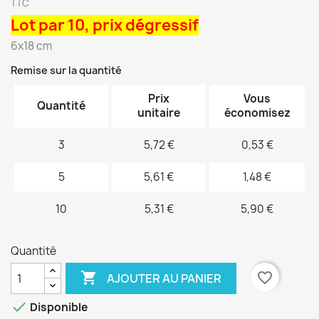
TTC
Lot par 10, prix dégressif
6x18 cm
Remise sur la quantité
Prix
Vous
Quantité
unitaire
économisez
3
5,72 €
0,53 €
5
5,61 €
1,48 €
10
5,31 €
5,90 €
Quantité

favorite_border
AJOUTER AU PANIER

Disponible