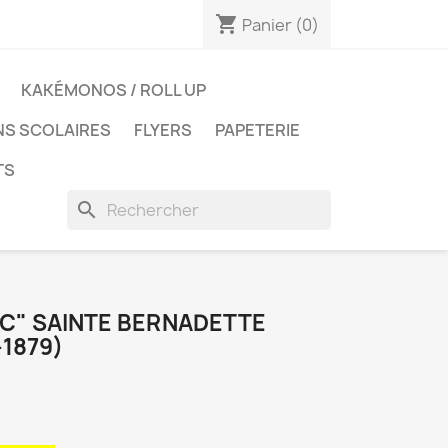
shopping_cart
Panier
(0)
KAKÉMONOS / ROLL UP
NS SCOLAIRES
FLYERS
PAPETERIE
TS
search
EC" SAINTE BERNADETTE
1879)