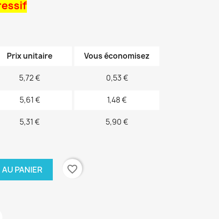
ressif
Prix unitaire
Vous économisez
5,72 €
0,53 €
5,61 €
1,48 €
5,31 €
5,90 €
favorite_border
 AU PANIER