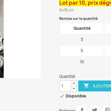
Lot par 10, prix dég
6x18 cm
Remise sur la quantité
Quantité
3
5
10
Quantité

AJOUTER

Disponible
Partager