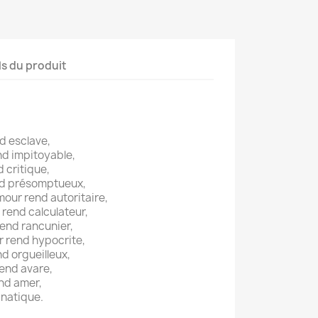
ls du produit
d esclave,
nd impitoyable,
 critique,
nd présomptueux,
mour rend autoritaire,
 rend calculateur,
end rancunier,
r rend hypocrite,
d orgueilleux,
end avare,
nd amer,
anatique.