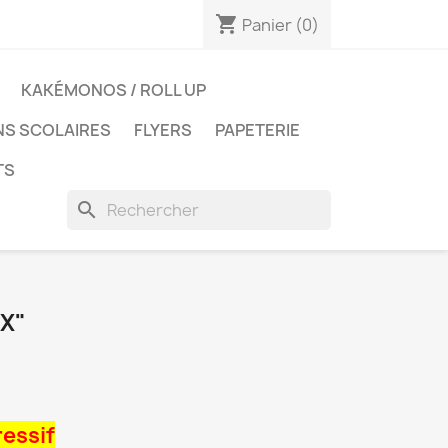
shopping_cart
Panier
(0)
KAKÉMONOS / ROLL UP
NS SCOLAIRES
FLYERS
PAPETERIE
TS
search
X"
ressif