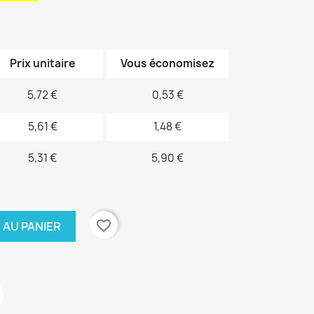
Prix unitaire
Vous économisez
5,72 €
0,53 €
5,61 €
1,48 €
5,31 €
5,90 €
favorite_border
 AU PANIER