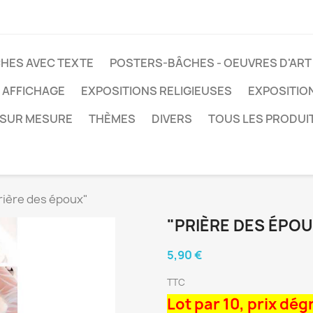
HES AVEC TEXTE
POSTERS-BÂCHES - OEUVRES D'ART
 AFFICHAGE
EXPOSITIONS RELIGIEUSES
EXPOSITIO
SUR MESURE
THÈMES
DIVERS
TOUS LES PRODUI
rière des époux"
"PRIÈRE DES ÉPOU
5,90 €
TTC
Lot par 10, prix dég