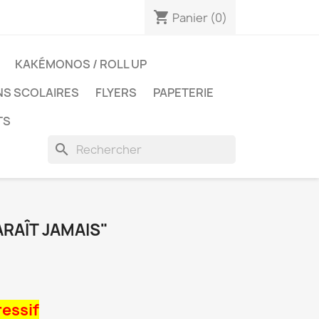
shopping_cart
Panier
(0)
KAKÉMONOS / ROLL UP
NS SCOLAIRES
FLYERS
PAPETERIE
TS
search
ARAÎT JAMAIS"
ressif