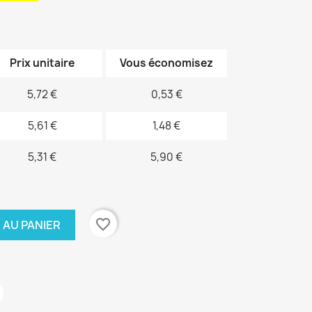
Prix unitaire
Vous économisez
5,72 €
0,53 €
5,61 €
1,48 €
5,31 €
5,90 €
favorite_border
 AU PANIER