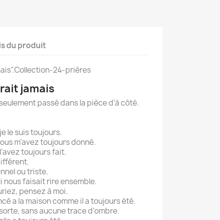
ls du produit
ais".Collection-24-prières
rait jamais
is seulement passé dans la pièce d’à côté.
je le suis toujours.
ous m’avez toujours donné.
avez toujours fait.
fférent.
nnel ou triste.
i nous faisait rire ensemble.
uriez, pensez à moi.
é a la maison comme il a toujours été.
orte, sans aucune trace d’ombre.