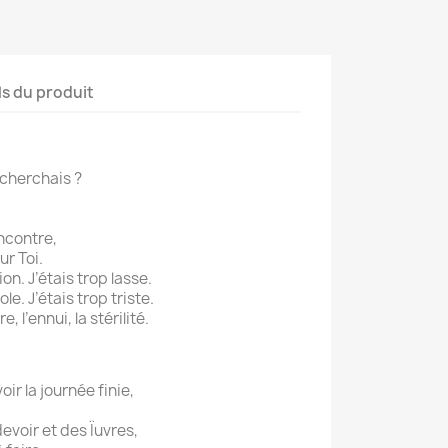
ls du produit
 cherchais ?
ncontre,
ur Toi.
n. J’étais trop lasse.
e. J’étais trop triste.
, l’ennui, la stérilité.
oir la journée finie,
devoir et des Ïuvres,