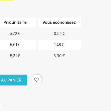
Prix unitaire
Vous économisez
5,72 €
0,53 €
5,61 €
1,48 €
5,31 €
5,90 €
favorite_border
 AU PANIER