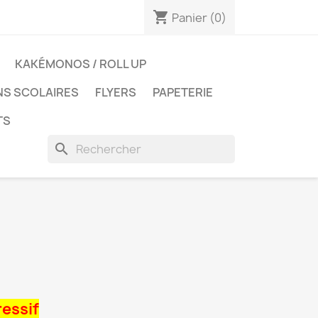
shopping_cart
Panier
(0)
KAKÉMONOS / ROLL UP
NS SCOLAIRES
FLYERS
PAPETERIE
TS
search
ressif