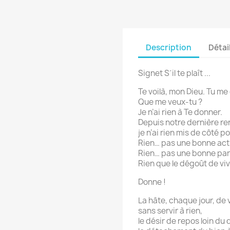
Description
Détai
Signet S´il te plaît ...
Te voilà, mon Dieu. Tu me
Que me veux-tu ?
Je n’ai rien à Te donner.
Depuis notre dernière re
je n’ai rien mis de côté po
Rien… pas une bonne actio
Rien… pas une bonne parol
Rien que le dégoût de vivre
Donne !
La hâte, chaque jour, de v
sans servir à rien,
le désir de repos loin du 