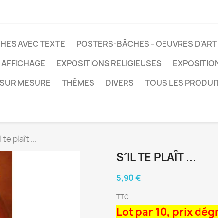
HES AVEC TEXTE
POSTERS-BÂCHES - OEUVRES D'ART
 AFFICHAGE
EXPOSITIONS RELIGIEUSES
EXPOSITIO
SUR MESURE
THÈMES
DIVERS
TOUS LES PRODUI
l te plaît ...
S´IL TE PLAÎT ...
5,90 €
TTC
Lot par 10, prix dég