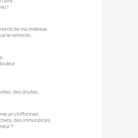
 faire,
ieu !
remords de ma mollesse
 que le remords…
e,
 douleur
antes, des doutes…
me un chiffonnier,
chets, des immondices.
gneur ?