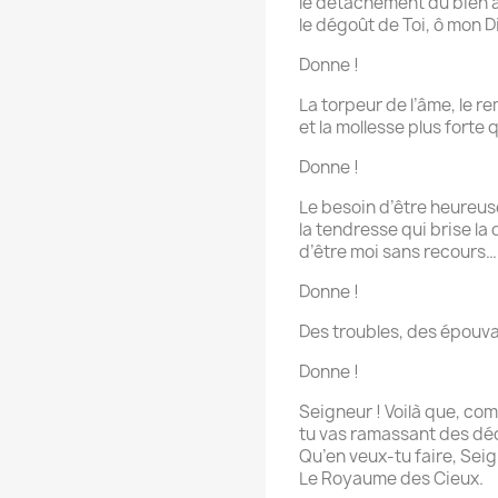
le détachement du bien à
le dégoût de Toi, ô mon D
Donne !
La torpeur de l’âme, le 
et la mollesse plus forte
Donne !
Le besoin d’être heureus
la tendresse qui brise la
d’être moi sans recours…
Donne !
Des troubles, des épouv
Donne !
Seigneur ! Voilà que, com
tu vas ramassant des dé
Qu’en veux-tu faire, Sei
Le Royaume des Cieux.