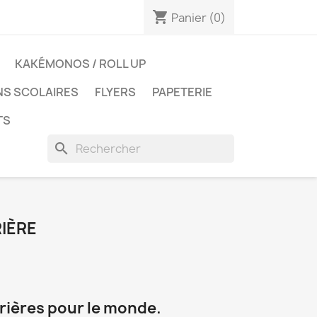
shopping_cart
Panier
(0)
KAKÉMONOS / ROLL UP
NS SCOLAIRES
FLYERS
PAPETERIE
TS
search
RIÈRE
prières pour le monde.