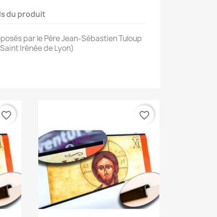
ls du produit
oposés par le Père Jean-Sébastien Tuloup
Saint Irénée de Lyon)
favorite_border
favorite_border