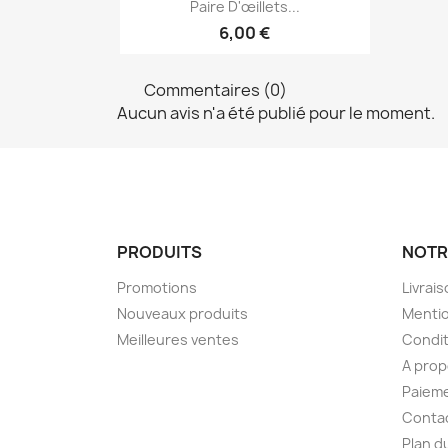
Aperçu rapide

Paire D'œillets...
6,00 €
Commentaires (0)
Aucun avis n'a été publié pour le moment.
PRODUITS
NOTR
Promotions
Livrai
Nouveaux produits
Mentio
Meilleures ventes
Condit
A pro
Paieme
Conta
Plan d