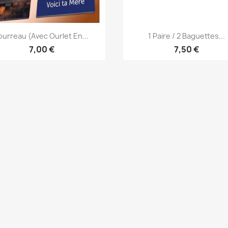
Aperçu rapide
Aperçu rapide


ourreau (avec Ourlet En...
1 Paire / 2 Baguettes...
7,00 €
7,50 €