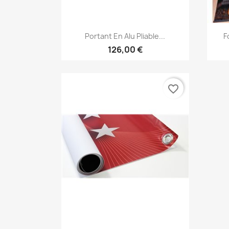
Aperçu rapide

Portant En Alu Pliable...
F
126,00 €
favorite_border