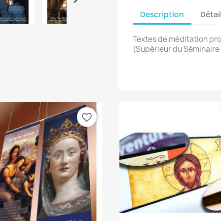
Description
Détai
Textes de méditation pr
(Supérieur du Séminaire 
favorite_border