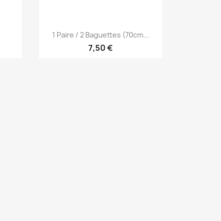
Aperçu rapide

1 Paire / 2 Baguettes (70cm...
7,50 €