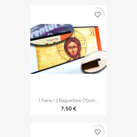
favorite_border
1 Paire / 2 Baguettes (70cm...
7,50 €
favorite_border