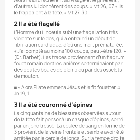
Alors ils lui crachèrent au visage et le giflèrent ;
d’autres lui donnèrent des coups. » Mt 26, 67 « Ils
le frappaient à la tête. » Mt 27, 30
2 Il a été flagellé
L’Homme du Linceul a subi une flagellation très
violente sur le dos, qui a entrainé un début de
fibrillation cardiaque, d’où une mort prématurée.
« J’ai compté au moins 100 coups, peut-être 120. »
(Dr. Barbet). Les traces proviennent d’un flagrum,
fouet romain dont les lanières se terminaient par
des petites boules de plomb ou par des osselets
de mouton.
■ « Alors Pilate emmena Jésus et le fit fouetter .»
Jn 19, 1
3 Il a été couronné d'épines
La cinquantaine de blessures observées autour
de la tête fait penser à un casque d’épines, serré
par un jonc tressé. La coulée de sang en forme de
3 provient de la veine frontale et semble avoir été
arrêtée par le cercle de joncs. Sur la tempe droite,