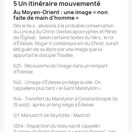
5 Un itinéraire mouvementé
Au Moyen-Orient : une image « non
faite de main d’homme »
Dès le IIe s., allusions à la probable conservation
du Linceul du Christ (textes apocryphes et Pères
de l’Église). Selon certains textes du IVe s., le roi
d’Édesse, Abgar V, contemporain du Christ, aurait
été guéri de sa lèpre par une image que lui
apportait le disciple Thadée.
525 : Découverte de l’image dans un rempart
d’Édesse.
540 : L’image d’Édesse protège la ville. On
l’appellera plus tard « le Saint Mandylion ».
944 : Transfert du Mandylion à Constantinople (le
15 août), après un long siège à Édesse
(cf. Manuscrit de Skylitzès - Madrid)
1204 : Disparition du tissu sacré (appelé«
Sydoine de Notre Seigneur » par les Francs), lors