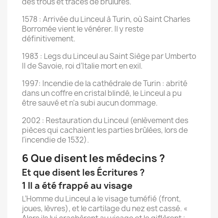
des trous et traces de brûlures.
1578 : Arrivée du Linceul à Turin, où Saint Charles
Borromée vient le vénérer. Il y reste
définitivement.
1983 : Legs du Linceul au Saint Siège par Umberto
II de Savoie, roi d’Italie mort en exil.
1997: Incendie de la cathédrale de Turin : abrité
dans un coffre en cristal blindé, le Linceul a pu
être sauvé et n’a subi aucun dommage.
2002 : Restauration du Linceul (enlèvement des
pièces qui cachaient les parties brûlées, lors de
l'incendie de 1532).
6 Que disent les médecins ?
Et que disent les Écritures ?
1 Il a été frappé au visage
L’Homme du Linceul a le visage tuméfié (front,
joues, lèvres), et le cartilage du nez est cassé. «