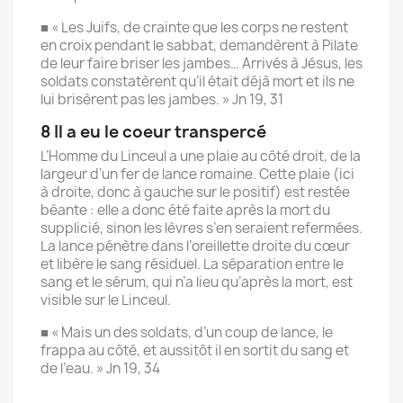
■ « Les Juifs, de crainte que les corps ne restent
en croix pendant le sabbat, demandèrent à Pilate
de leur faire briser les jambes… Arrivés à Jésus, les
soldats constatèrent qu’il était déjà mort et ils ne
lui brisèrent pas les jambes. » Jn 19, 31
8 Il a eu le coeur transpercé
L’Homme du Linceul a une plaie au côté droit, de la
largeur d’un fer de lance romaine. Cette plaie (ici
à droite, donc à gauche sur le positif) est restée
béante : elle a donc été faite après la mort du
supplicié, sinon les lèvres s’en seraient refermées.
La lance pénètre dans l’oreillette droite du cœur
et libère le sang résiduel. La séparation entre le
sang et le sérum, qui n’a lieu qu’après la mort, est
visible sur le Linceul.
■ « Mais un des soldats, d’un coup de lance, le
frappa au côté, et aussitôt il en sortit du sang et
de l’eau. » Jn 19, 34