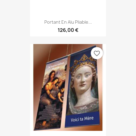
Portant En Alu Pliable...
126,00 €
favorite_border