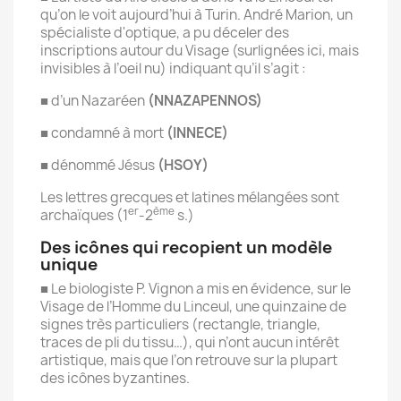
qu’on le voit aujourd’hui à Turin. André Marion, un
spécialiste d'optique, a pu déceler des
inscriptions autour du Visage (surlignées ici, mais
invisibles à l’oeil nu) indiquant qu’il s’agit :
■ d’un Nazaréen
(NNAZAPENNOS)
■ condamné à mort
(INNECE)
■ dénommé Jésus
(HSOY)
Les lettres grecques et latines mélangées sont
er
ème
archaïques (1
-2
s.)
Des icônes qui recopient un modèle
unique
■ Le biologiste P. Vignon a mis en évidence, sur le
Visage de l’Homme du Linceul, une quinzaine de
signes très particuliers (rectangle, triangle,
traces de pli du tissu…), qui n’ont aucun intérêt
artistique, mais que l’on retrouve sur la plupart
des icônes byzantines.