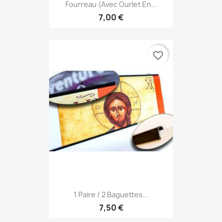
Fourreau (avec Ourlet En...
7,00 €
favorite_border
1 Paire / 2 Baguettes...
7,50 €