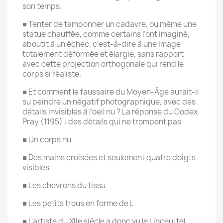
son temps.
■ Tenter de tamponner un cadavre, ou même une
statue chauffée, comme certains l’ont imaginé,
aboutit à un échec, c’est-à-dire à une image
totalement déformée et élargie, sans rapport
avec cette projection orthogonale qui rend le
corps si réaliste.
■ Et comment le faussaire du Moyen-Âge aurait-il
su peindre un négatif photographique, avec des
détails invisibles à l’oeil nu ? La réponse du Codex
Pray (1195) : des détails qui ne trompent pas.
■ Un corps nu
■ Des mains croisées et seulement quatre doigts
visibles
■ Les chevrons du tissu
■ Les petits trous en forme de L
■ L'artiste du XIIe siècle a donc vu le Linceul tel