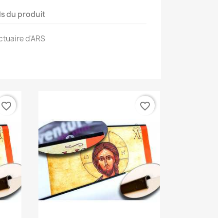
ls du produit
ctuaire d'ARS
favorite_border
favorite_border