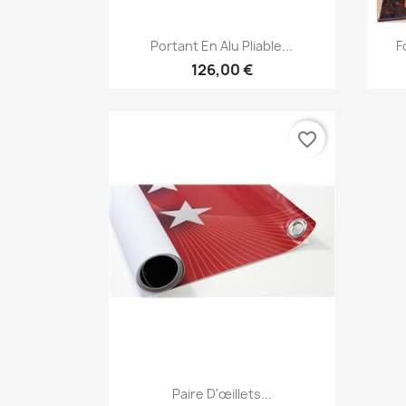
Aperçu rapide

Portant En Alu Pliable...
F
126,00 €
favorite_border
Aperçu rapide

Paire D'œillets...