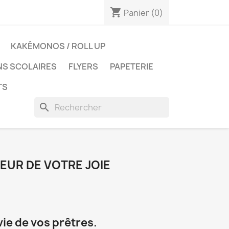
shopping_cart
Panier
(0)
KAKÉMONOS / ROLL UP
NS SCOLAIRES
FLYERS
PAPETERIE
TS
search
TEUR DE VOTRE JOIE
vie de vos prêtres.