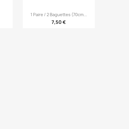
Aperçu rapide

1 Paire / 2 Baguettes (70cm...
7,50 €