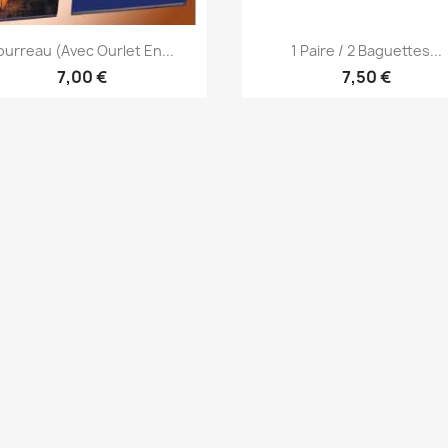
Aperçu rapide
Aperçu rapide


ourreau (avec Ourlet En...
1 Paire / 2 Baguettes...
7,00 €
7,50 €