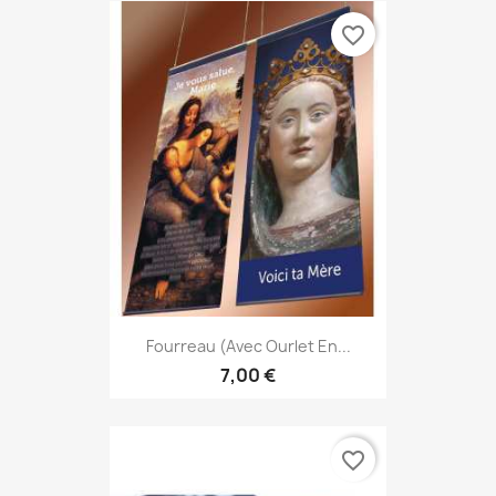
favorite_border
Fourreau (avec Ourlet En...
7,00 €
favorite_border