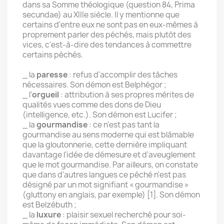
dans sa Somme théologique (question 84, Prima
secundae) au XIIIe siècle. Il y mentionne que
certains d'entre eux ne sont pas en eux-mêmes à
proprement parler des péchés, mais plutôt des
vices, c'est-à-dire des tendances à commettre
certains péchés.
_ la
paresse
: refus d'accomplir des tâches
nécessaires. Son démon est Belphégor ;
_ l'
orgueil
: attribution à ses propres mérites de
qualités vues comme des dons de Dieu
(intelligence, etc.). Son démon est Lucifer ;
_ la
gourmandise
: ce n'est pas tant la
gourmandise au sens moderne qui est blâmable
que la gloutonnerie, cette dernière impliquant
davantage l'idée de démesure et d'aveuglement
que le mot gourmandise. Par ailleurs, on constate
que dans d'autres langues ce péché n'est pas
désigné par un mot signifiant « gourmandise »
(gluttony en anglais, par exemple) [1]. Son démon
est Belzébuth ;
_ la
luxure
: plaisir sexuel recherché pour soi-