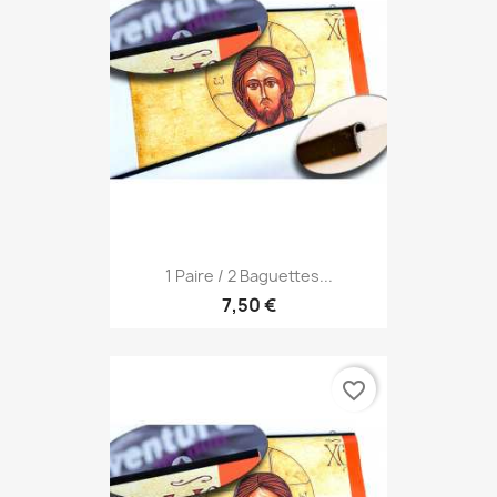
1 Paire / 2 Baguettes...
7,50 €
favorite_border