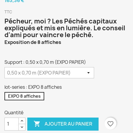
163,36 €
TTC
Pécheur, moi ? Les Péchés capitaux
expliqués et mis en lumière. Le conseil
d'ami pour vaincre le péché.
Exposition de 8 affiches
Support : 0,50 x 0,70 m (EXPO PAPIER)
lot-series : EXPO 8 affiches
EXPO 8 affiches
Quantité

favorite_border
AJOUTER AU PANIER