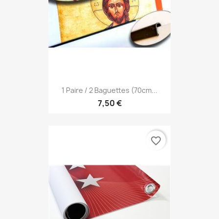
1 Paire / 2 Baguettes (70cm...
7,50 €
favorite_border