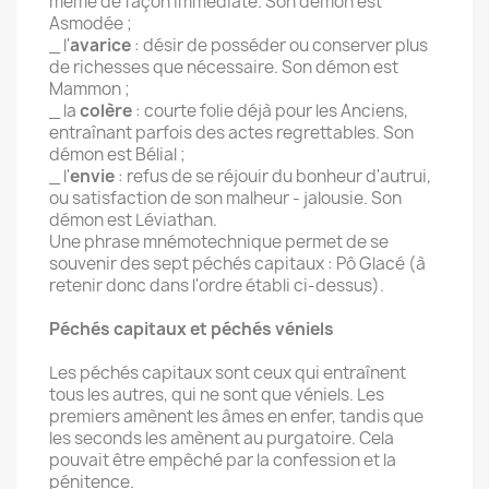
même de façon immédiate. Son démon est
Asmodée ;
_ l'
avarice
: désir de posséder ou conserver plus
de richesses que nécessaire. Son démon est
Mammon ;
_ la
colère
: courte folie déjà pour les Anciens,
entraînant parfois des actes regrettables. Son
démon est Bélial ;
_ l'
envie
: refus de se réjouir du bonheur d'autrui,
ou satisfaction de son malheur - jalousie. Son
démon est Léviathan.
Une phrase mnémotechnique permet de se
souvenir des sept péchés capitaux : Pô Glacé (à
retenir donc dans l'ordre établi ci-dessus).
Péchés capitaux et péchés véniels
Les péchés capitaux sont ceux qui entraînent
tous les autres, qui ne sont que véniels. Les
premiers amènent les âmes en enfer, tandis que
les seconds les amènent au purgatoire. Cela
pouvait être empêché par la confession et la
pénitence.