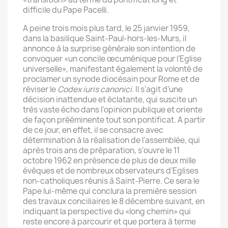
difficile du Pape Pacelli.
A peine trois mois plus tard, le 25 janvier 1959,
dans la basilique Saint-Paul-hors-les-Murs, il
annonce à la surprise générale son intention de
convoquer «un concile œcuménique pour l’Eglise
universelle», manifestant également la volonté de
proclamer un synode diocésain pour Rome et de
réviser le
Codex iuris canonici
. Il s’agit d’une
décision inattendue et éclatante, qui suscite un
très vaste écho dans l’opinion publique et oriente
de façon prééminente tout son pontificat. A partir
de ce jour, en effet, il se consacre avec
détermination à la réalisation de l’assemblée, qui
après trois ans de préparation, s’ouvre le 11
octobre 1962 en présence de plus de deux mille
évêques et de nombreux observateurs d’Eglises
non-catholiques réunis à Saint-Pierre. Ce sera le
Pape lui-même qui conclura la première session
des travaux conciliaires le 8 décembre suivant, en
indiquant la perspective du «long chemin» qui
reste encore à parcourir et que portera à terme