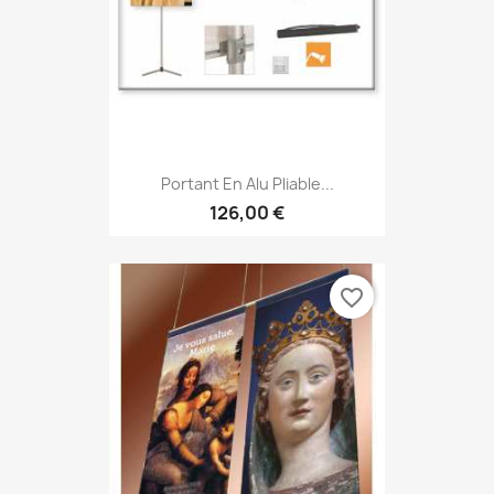
Portant En Alu Pliable...
126,00 €
favorite_border