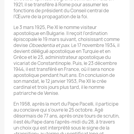
1921, il se transfère à Rome pour assumer les
fonctions de président du Conseil central de
l’Œuvre de la propagation de la foi.
Le 3 mars 1925, Pie XI le nomme visiteur
apostolique en Bulgarie. Il reçoit l’ordination
épiscopale le 19 mars suivant, choisissant comme
devise
Oboedentia et pax
. Le 17 novembre 1934, il
devient délégué apostolique en Turquie et en
Grèce et le 23, administrateur apostolique du
vicariat de Constantinople. Puis, le 23 décembre
1944, il est transféré en France, où il sera nonce
apostolique pendant huit ans. En conclusion de
son mandat, le 12 janvier 1953, Pie XII le crée
cardinal et trois jours plus tard, il le nomme
patriarche de Venise.
En 1958, après la mort du Pape Pacelli, il participe
au conclave qui s’ouvre le 25 octobre. Agé
désormais de 77 ans, après onze tours de scrutin,
il est élu Pape dans l’après-midi du 28, à travers
un choix qui est interprété sous le signe de la
«transition» au terme du pontificat long et