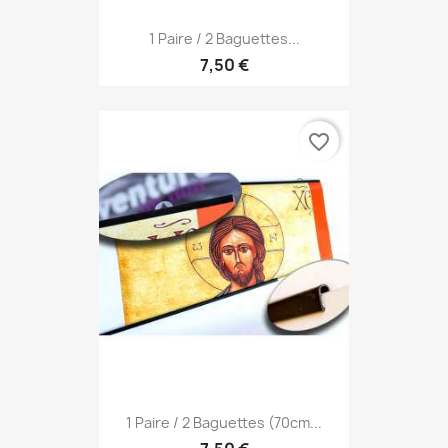
1 Paire / 2 Baguettes...
7,50 €
favorite_border
1 Paire / 2 Baguettes (70cm...