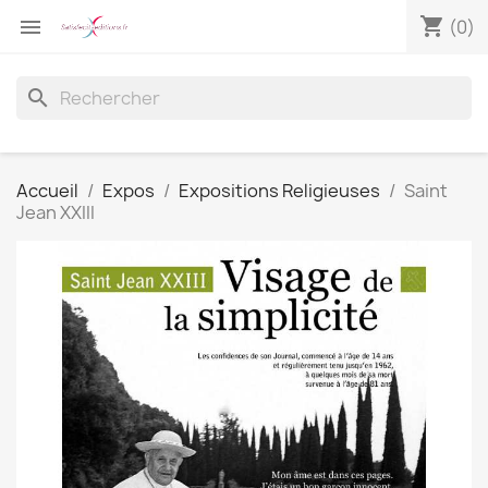
shopping_cart

(0)
search
Accueil
Expos
Expositions Religieuses
Saint
Jean XXIII