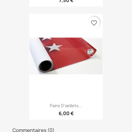
7,50 €
favorite_border
Paire D'œillets...
6,00 €
Commentaires (0)