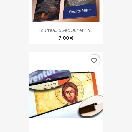
Fourreau (avec Ourlet En...
7,00 €
favorite_border