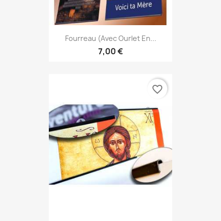
Fourreau (avec Ourlet En...
7,00 €
favorite_border