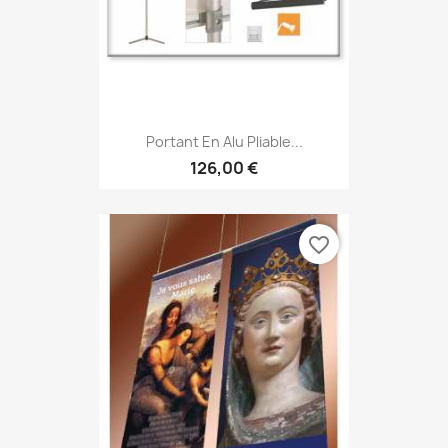
Portant En Alu Pliable...
126,00 €
favorite_border