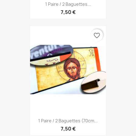
1 Paire / 2 Baguettes...
7,50 €
favorite_border
1 Paire / 2 Baguettes (70cm...
7,50 €