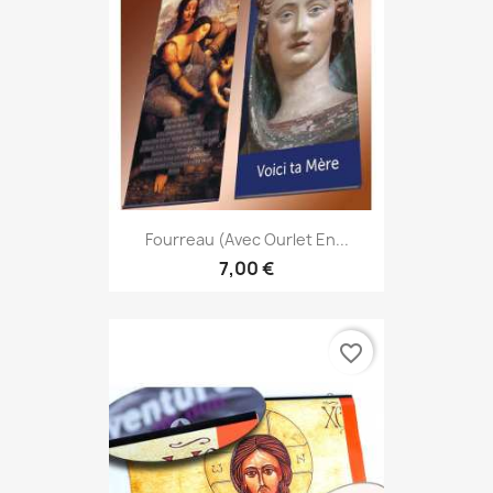
Fourreau (avec Ourlet En...
7,00 €
favorite_border