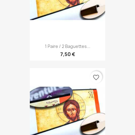
1 Paire / 2 Baguettes...
7,50 €
favorite_border