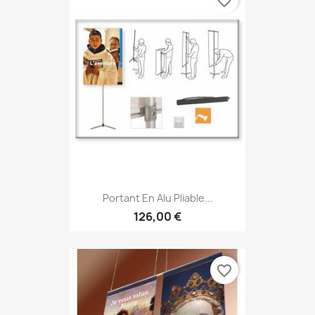
favorite_border
Portant En Alu Pliable...
126,00 €
favorite_border