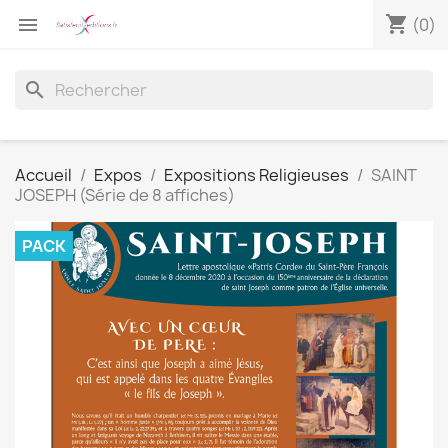
shopping_cart

(0)
search
Accueil
Expos
Expositions Religieuses
SAINT
JOSEPH (Série de 8 affiches)
PACK