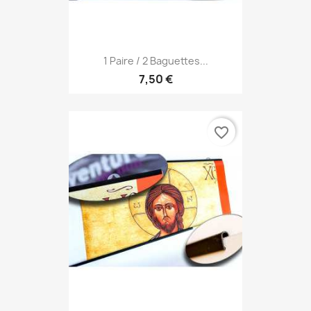
1 Paire / 2 Baguettes...
7,50 €
favorite_border