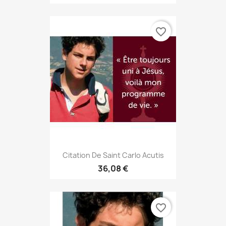
favorite_border
Citation De Saint Carlo Acutis
36,08 €
favorite_border