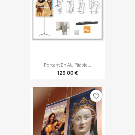
Portant En Alu Pliable...
126,00 €
favorite_border