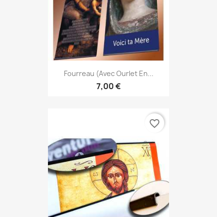
Fourreau (avec Ourlet En...
7,00 €
favorite_border