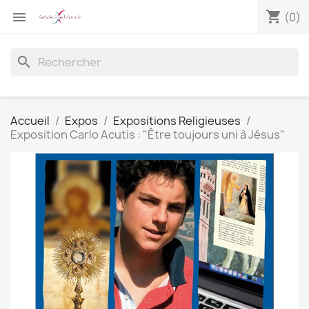
shopping_cart

(0)
search
Accueil
Expos
Expositions Religieuses
Exposition Carlo Acutis : "Être toujours uni à Jésus"