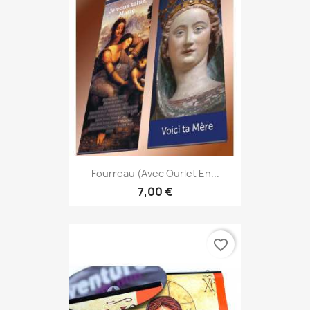
Fourreau (avec Ourlet En...
7,00 €
favorite_border