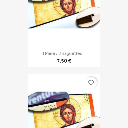
1 Paire / 2 Baguettes...
7,50 €
favorite_border