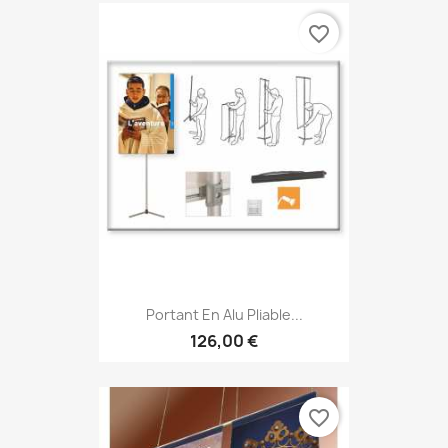
favorite_border
Portant En Alu Pliable...
126,00 €
favorite_border