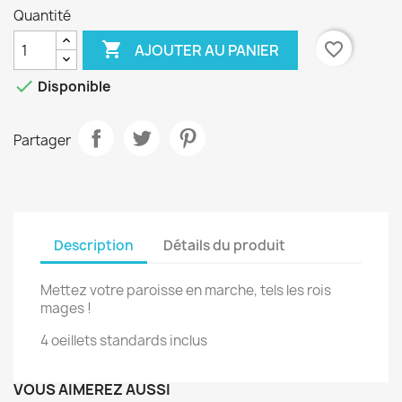
Quantité

favorite_border
AJOUTER AU PANIER

Disponible
Partager
Description
Détails du produit
Mettez votre paroisse en marche, tels les rois
mages !
4 oeillets standards inclus
VOUS AIMEREZ AUSSI