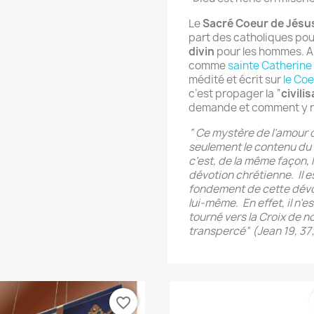
Le
Sacré Coeur de Jésu
part des catholiques pou
divin
pour les hommes. Au
comme
sainte Catherine
médité et écrit sur
le Co
c’est propager la “
civili
demande et comment y r
“ Ce mystère de l’amour 
seulement le contenu du c
c’est, de la même façon, l
dévotion chrétienne. Il e
fondement de cette dévot
lui-même. En effet, il n’e
tourné vers la Croix de n
transpercé” (Jean 19, 37;
favorite_border