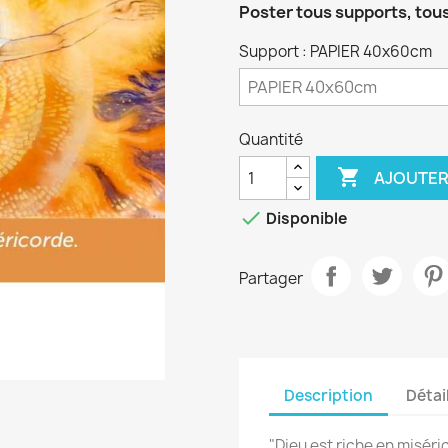
Poster tous supports, tou
Support : PAPIER 40x60cm
Quantité

AJOUTER

Disponible
Partager
Description
Détai
"Dieu est riche en miséri