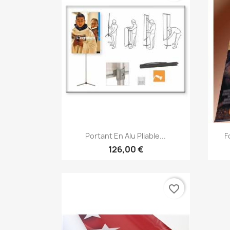
Aperçu rapide

Portant En Alu Pliable...
F
126,00 €
favorite_border