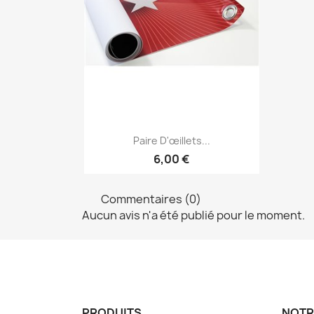
Aperçu rapide

Paire D'œillets...
6,00 €
Commentaires (0)
Aucun avis n'a été publié pour le moment.
PRODUITS
NOTR