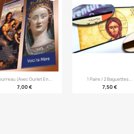
Aperçu rapide
Aperçu rapide


ourreau (avec Ourlet En...
1 Paire / 2 Baguettes...
7,00 €
7,50 €