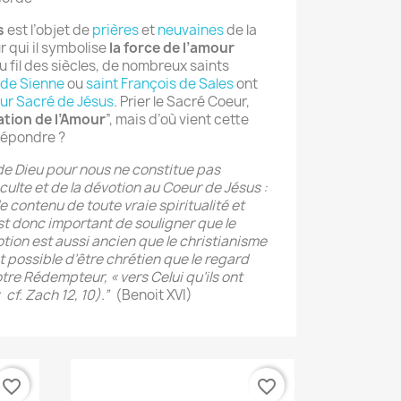
s
est l’objet de
prières
et
neuvaines
de la
r qui il symbolise
la force de l’amour
 fil des siècles, de nombreux saints
 de Sienne
ou
saint François de Sales
ont
eur Sacré de Jésus
. Prier le Sacré Coeur,
sation de l’Amour
”, mais d’où vient cette
épondre ?
de Dieu pour nous ne constitue pas
ulte et de la dévotion au Coeur de Jésus :
e contenu de toute vraie spiritualité et
st donc important de souligner que le
ion est aussi ancien que le christianisme
st possible d’être chrétien que le regard
otre Rédempteur, « vers Celui qu’ils ont
 cf. Zach 12, 10).”
(Benoit XVI)
favorite_border
favorite_border