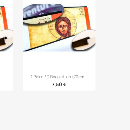
Aperçu rapide

1 Paire / 2 Baguettes (70cm...
7,50 €