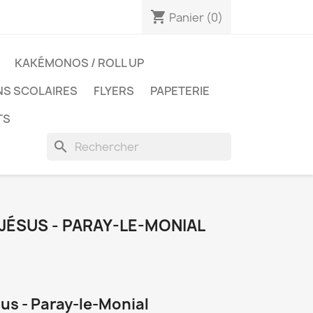
shopping_cart
Panier
(0)
KAKÉMONOS / ROLL UP
NS SCOLAIRES
FLYERS
PAPETERIE
TS
search
JÉSUS - PARAY-LE-MONIAL
us - Paray-le-Monial