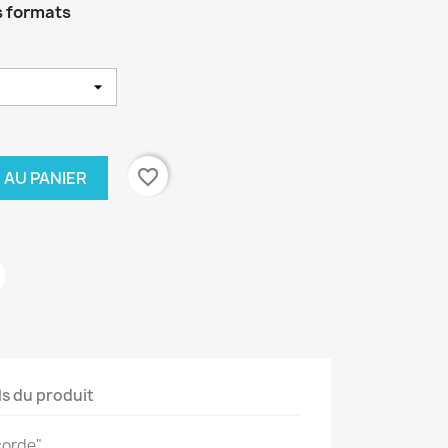
s formats
favorite_border
 AU PANIER
ls du produit
corde"