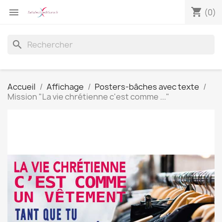
shopping_cart

(0)
search
Accueil
Affichage
Posters-bâches avec texte
Mission "La vie chrétienne c'est comme ..."