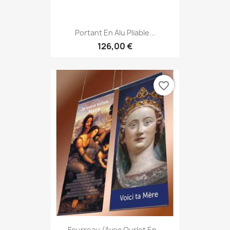
Portant En Alu Pliable...
126,00 €
favorite_border
Fourreau (avec Ourlet En...