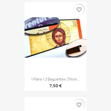
favorite_border
1 Paire / 2 Baguettes (70cm...
7,50 €
favorite_border