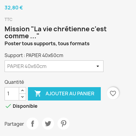
32,80 €
TTC
Mission "La vie chrétienne c'est
comme ..."
Poster tous supports, tous formats
Support : PAPIER 40x60cm
Quantité

favorite_border
AJOUTER AU PANIER

Disponible
Partager