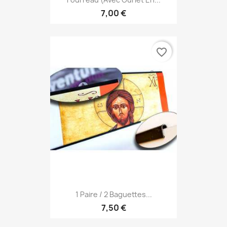
7,00 €
favorite_border
1 Paire / 2 Baguettes...
7,50 €